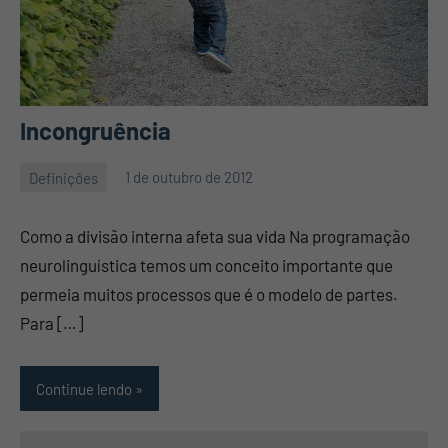
Incongruência
Definições
1 de outubro de 2012
Mauro
Nenhum
Pennafort
Comentário
Como a divisão interna afeta sua vida Na programação
neurolinguística temos um conceito importante que
permeia muitos processos que é o modelo de partes.
Para […]
Continue lendo