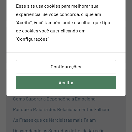
Contatos
Esse site usa cookies para melhorar sua
experiência. Se você concorda, clique em
"Aceito". Você também pode escolher que tipo
de cookies você quer clicando em
Pesquisar
"Configurações"
Pesquisar
Configurações
Aceitar
Propósito
Como Superar a Dependência Emocional
Por que a Maioria dos Relacionamentos Falham
As Frases que os Narcisistas mais Falam
Desvendando os Segredos da Lei da Atração