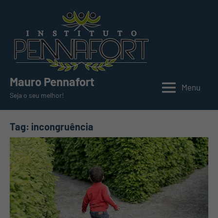
Pular
para
o
conteúdo
Mauro Pennafort
Menu
Seja o seu melhor!
Tag:
incongruência