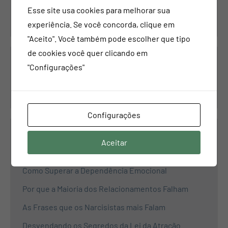
Contatos
Esse site usa cookies para melhorar sua
experiência. Se você concorda, clique em
"Aceito". Você também pode escolher que tipo
de cookies você quer clicando em
Pesquisar
"Configurações"
Pesquisar
Configurações
Aceitar
Propósito
Como Superar a Dependência Emocional
Por que a Maioria dos Relacionamentos Falham
As Frases que os Narcisistas mais Falam
Desvendando os Segredos da Lei da Atração