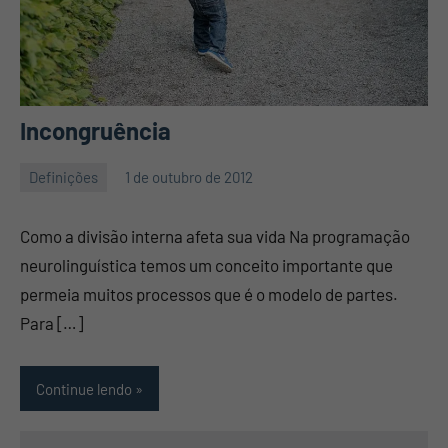
Incongruência
Definições
1 de outubro de 2012
Mauro
Nenhum
Pennafort
Comentário
Como a divisão interna afeta sua vida Na programação
neurolinguística temos um conceito importante que
permeia muitos processos que é o modelo de partes.
Para […]
Continue lendo