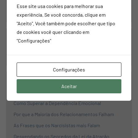
Contatos
Esse site usa cookies para melhorar sua
experiência. Se você concorda, clique em
"Aceito". Você também pode escolher que tipo
de cookies você quer clicando em
Pesquisar
"Configurações"
Pesquisar
Configurações
Aceitar
Propósito
Como Superar a Dependência Emocional
Por que a Maioria dos Relacionamentos Falham
As Frases que os Narcisistas mais Falam
Desvendando os Segredos da Lei da Atração