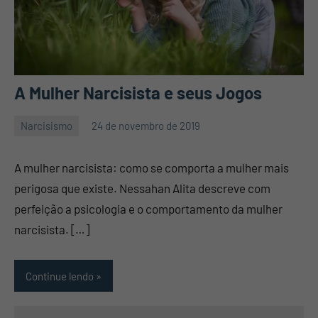
A Mulher Narcisista e seus Jogos
Narcisismo
24 de novembro de 2019
Mauro
201
Pennafort
comentários
A mulher narcisista: como se comporta a mulher mais
perigosa que existe. Nessahan Alita descreve com
perfeição a psicologia e o comportamento da mulher
narcisista. […]
Continue lendo