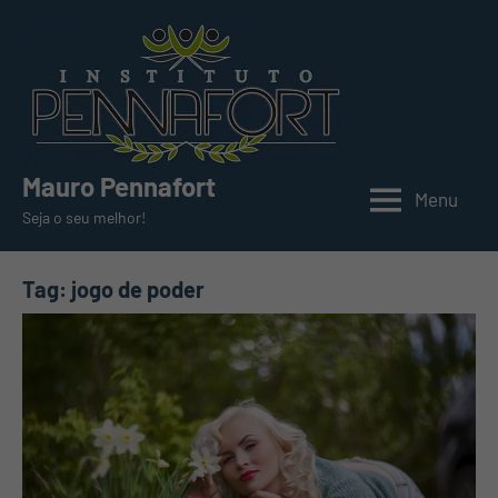
Pular
para
o
conteúdo
Mauro Pennafort
Menu
Seja o seu melhor!
Tag:
jogo de poder