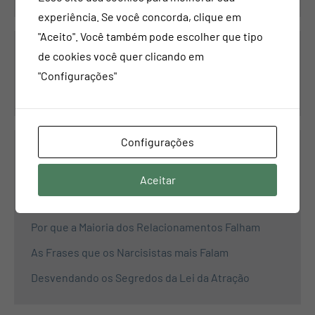
experiência. Se você concorda, clique em
"Aceito". Você também pode escolher que tipo
de cookies você quer clicando em
Pesquisar
"Configurações"
Pesquisar
Configurações
Propósito
Aceitar
Como Superar a Dependência Emocional
Por que a Maioria dos Relacionamentos Falham
As Frases que os Narcisistas mais Falam
Desvendando os Segredos da Lei da Atração