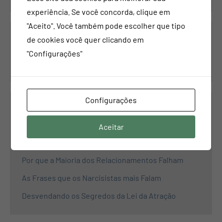
experiência. Se você concorda, clique em
"Aceito". Você também pode escolher que tipo
de cookies você quer clicando em
Pesquisar
"Configurações"
Pesquisar
Configurações
Propósito
Aceitar
Como Superar a Dependência Emocional
Por que a Maioria dos Relacionamentos Falham
As Frases que os Narcisistas mais Falam
Desvendando os Segredos da Lei da Atração