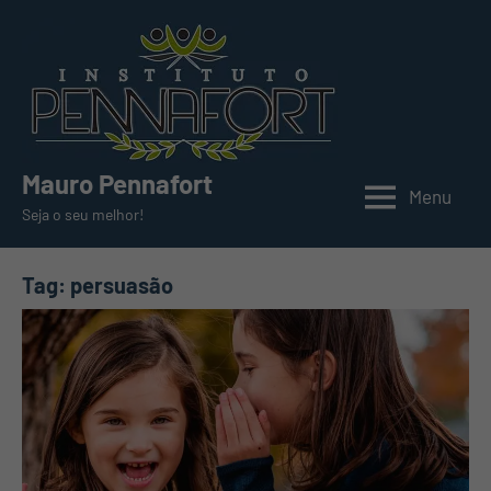
Pular
para
o
conteúdo
Mauro Pennafort
Menu
Seja o seu melhor!
Tag:
persuasão