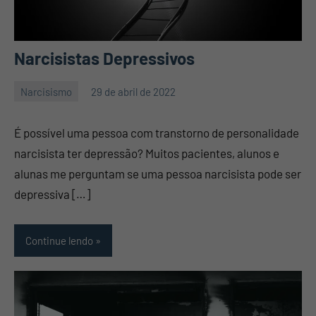
Narcisistas Depressivos
Narcisismo
29 de abril de 2022
Mauro
16
Pennafort
comentários
É possível uma pessoa com transtorno de personalidade
narcisista ter depressão? Muitos pacientes, alunos e
alunas me perguntam se uma pessoa narcisista pode ser
depressiva […]
Continue lendo