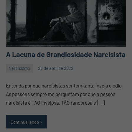
A Lacuna de Grandiosidade Narcisista
Narcisismo
28 de abril de 2022
Mauro
Nenhum
Pennafort
Comentário
Entenda por que narcisistas sentem tanta inveja e ódio
As pessoas sempre me perguntam por que a pessoa
narcisista é TÃO invejosa, TÃO rancorosa e […]
Continue lendo