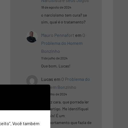
Narcisista e seus Jogos
18 de agosto de 2024
o narcisismo tem cura? se
sim, qual é o tratamento?
Mauro Pennafort
em
O
Problema do Homem
Bonzinho
11 de julho de 2024
Que bom, Lucas!
Lucas
em
O Problema do
Homem Bonzinho
9 de julho de 2024
Putzzz cara, que porrada ler
esse artigo. Me identifiquei
demais! É um
comportamento que fazia de
Aceito". Você também