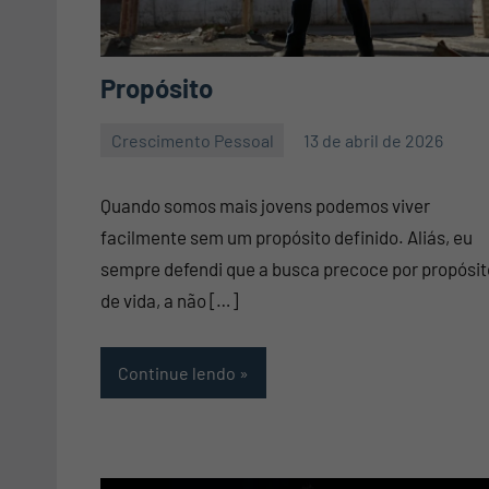
Propósito
Crescimento Pessoal
13 de abril de 2026
Mauro
Nenhum
Pennafort
Comentário
Quando somos mais jovens podemos viver
facilmente sem um propósito definido. Aliás, eu
sempre defendi que a busca precoce por propósit
de vida, a não […]
Continue lendo