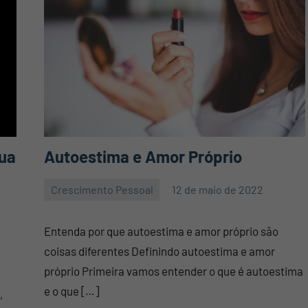
sua
Autoestima e Amor Próprio
Crescimento Pessoal
12 de maio de 2022
Mauro
Nenhum
Pennafort
Comentário
Entenda por que autoestima e amor próprio são
coisas diferentes Definindo autoestima e amor
próprio Primeira vamos entender o que é autoestima
e o que […]
,