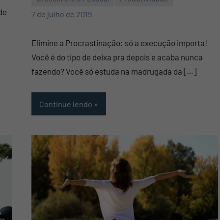
de
Mauro
Nenhum
7 de julho de 2019
Pennafort
Comentário
Elimine a Procrastinação: só a execução importa!
Você é do tipo de deixa pra depois e acaba nunca
fazendo? Você só estuda na madrugada da […]
Continue lendo