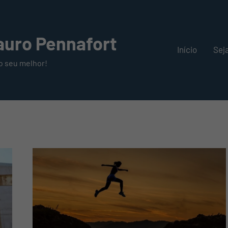
uro Pennafort
Início
Sej
o seu melhor!