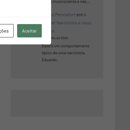
forma inconsciente e não…
Mauro Pennafort
em
A
Mulher Narcisista e seus
ções
Aceitar
Jogos
5 de julho de 2024
Esse é um comportamento
típico de uma narcisista,
Eduardo.