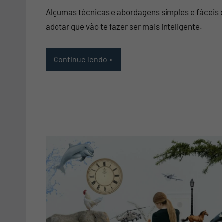
Pennafort
Comentário
Algumas técnicas e abordagens simples e fáceis 
adotar que vão te fazer ser mais inteligente.
Continue lendo