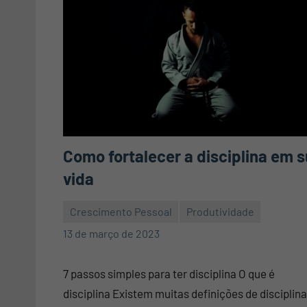
Como fortalecer a disciplina em 
vida
Crescimento Pessoal
Produtividade
Mauro
2
13 de março de 2023
Pennafort
comentários
7 passos simples para ter disciplina O que é
disciplina Existem muitas definições de disciplina