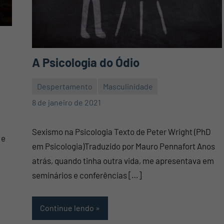
A Psicologia do Ódio
Despertamento
Masculinidade
Mauro
Nenhum
8 de janeiro de 2021
Pennafort
Comentário
Sexismo na Psicologia Texto de Peter Wright (PhD
 e
em Psicologia)Traduzido por Mauro Pennafort Anos
atrás, quando tinha outra vida, me apresentava em
seminários e conferências […]
Continue lendo