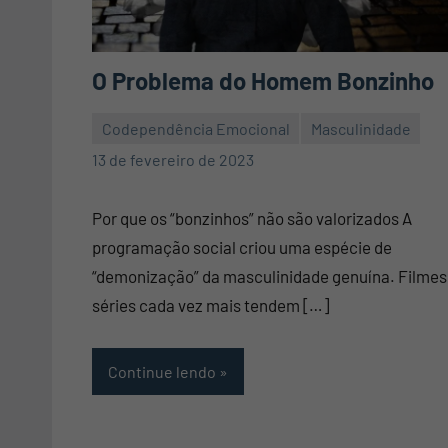
O Problema do Homem Bonzinho
Codependência Emocional
Masculinidade
Mauro
8
13 de fevereiro de 2023
Pennafort
comentários
Por que os “bonzinhos” não são valorizados A
programação social criou uma espécie de
“demonização” da masculinidade genuína. Filmes
séries cada vez mais tendem […]
Continue lendo