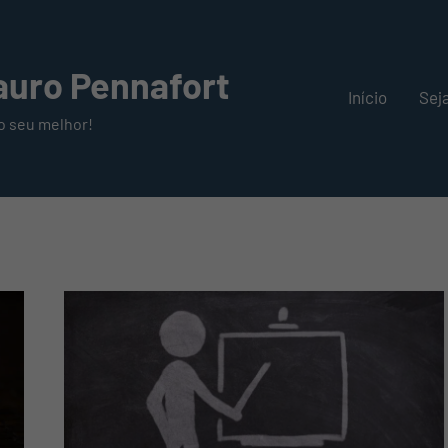
uro Pennafort
Início
Sej
o seu melhor!