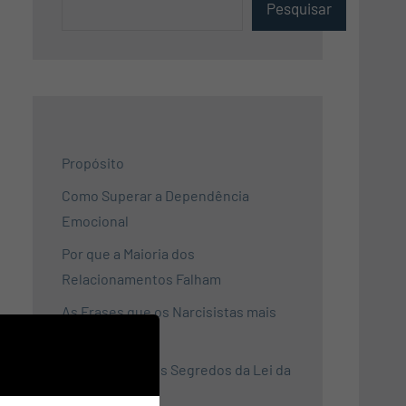
Pesquisar
Propósito
Como Superar a Dependência
Emocional
Por que a Maioria dos
Relacionamentos Falham
As Frases que os Narcisistas mais
Falam
Desvendando os Segredos da Lei da
Atração