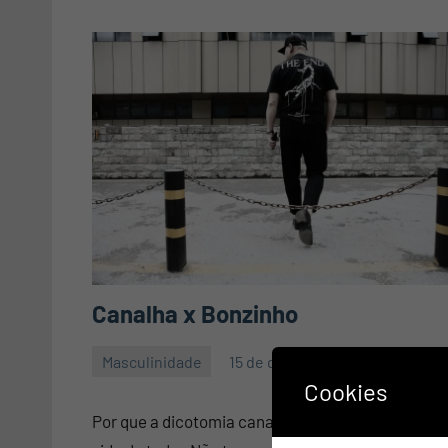
Canalha x Bonzinho
Masculinidade
15 de dezembro de 2020
Mauro
Nenhum
Cookies
Pennafort
Comentário
Por que a dicotomia canalha bonzinho atrapalha 