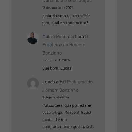
Narcisista e seus Jogos
18 de agosto de 2024
o narcisismo tem cura? se
sim, qual é o tratamento?
Mauro Pennafort
em
O
Problema do Homem
Bonzinho
11 de julho de 2024
Que bom, Lucas!
Lucas
em
O Problema do
Homem Bonzinho
9 de julho de 2024
Putzzz cara, que porrada ler
esse artigo. Me identifiquei
demais! É um
comportamento que fazia de