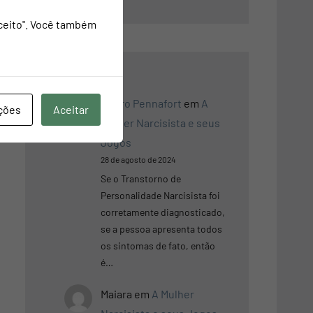
Aceito". Você também
Mauro Pennafort
em
A
ções
Aceitar
Mulher Narcisista e seus
Jogos
28 de agosto de 2024
Se o Transtorno de
Personalidade Narcisista foi
corretamente diagnosticado,
se a pessoa apresenta todos
os sintomas de fato, então
é…
Maiara
em
A Mulher