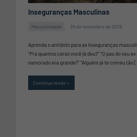
Inseguranças Masculinas
Masculinidade
26 de novembro de 2019
Mauro
Nenhum
Pennafort
Comentário
Aprenda o antídoto para as inseguranças mascul
“Pra quantos caras você já deu?” “O pau do seu ex
namorado era grande?” “Alguém já te comeu tão 
Continue lendo